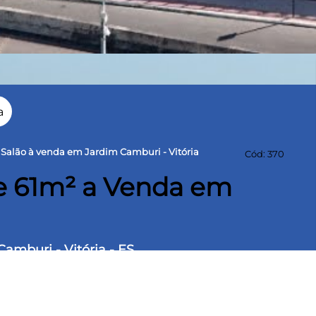
a
/ Salão à venda em Jardim Camburi - Vitória
Cód: 370
e 61m² a Venda em
amburi - Vitória - ES
construída